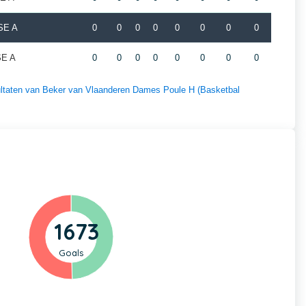
SE A
0
0
0
0
0
0
0
0
SE A
0
0
0
0
0
0
0
0
esultaten van Beker van Vlaanderen Dames Poule H (Basketbal
1673
Goals