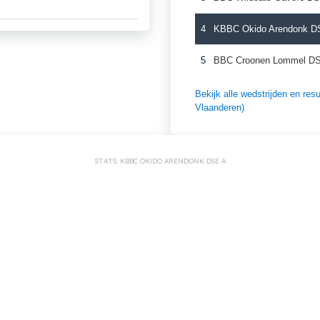
4
KBBC Okido Arendonk D
5
BBC Croonen Lommel D
Bekijk alle wedstrijden en r
Vlaanderen)
STATS: KBBC OKIDO ARENDONK DSE A