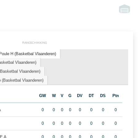
RANGSCHIKKING
oule H (Basketbal Vlaanderen)
asketbal Vlaanderen)
asketbal Vlaanderen)
 (Basketbal Vlaanderen)
GW
W
V
G
DV
DT
DS
Ptn
A
0
0
0
0
0
0
0
0
0
0
0
0
0
0
0
0
SE A
0
0
0
0
0
0
0
0