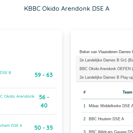
KBBC Okido Arendonk DSE A
Beker van Vlaanderen Dames P
2e Landelijke Dames B Gr1 (B
BBC Okido Arendonk OEFEN (B
 DSE B
59 - 63
2e Landelijke Dames B Play-up
#
Team
56 -
BBC Okido Arendonk
40
1
Mibac Middelkerke DSE 
2
BBC Houtem DSE A
rchem DSE A
50 - 35
3
BBC Wildcats Gavere D