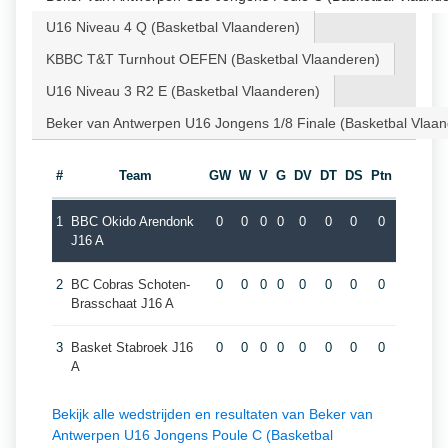
U16 Niveau 4 Q (Basketbal Vlaanderen)
KBBC T&T Turnhout OEFEN (Basketbal Vlaanderen)
U16 Niveau 3 R2 E (Basketbal Vlaanderen)
Beker van Antwerpen U16 Jongens 1/8 Finale (Basketbal Vlaa
#
Team
GW
W
V
G
DV
DT
DS
Ptn
1
BBC Okido Arendonk
0
0
0
0
0
0
0
0
J16 A
2
BC Cobras Schoten-
0
0
0
0
0
0
0
0
Brasschaat J16 A
3
Basket Stabroek J16
0
0
0
0
0
0
0
0
A
Bekijk alle wedstrijden en resultaten van Beker van
Antwerpen U16 Jongens Poule C (Basketbal