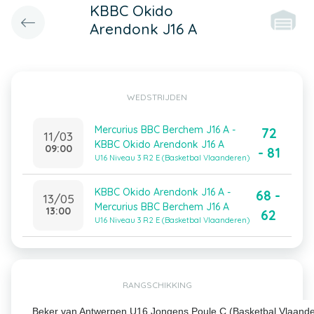
KBBC Okido
Arendonk J16 A
WEDSTRIJDEN
Mercurius BBC Berchem J16 A -
72
11/03
KBBC Okido Arendonk J16 A
09:00
- 81
U16 Niveau 3 R2 E (Basketbal Vlaanderen)
KBBC Okido Arendonk J16 A -
68 -
13/05
Mercurius BBC Berchem J16 A
13:00
62
U16 Niveau 3 R2 E (Basketbal Vlaanderen)
RANGSCHIKKING
Beker van Antwerpen U16 Jongens Poule C (Basketbal Vlaand