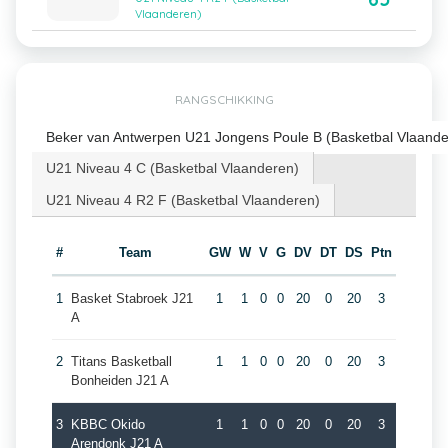
Vlaanderen)
RANGSCHIKKING
Beker van Antwerpen U21 Jongens Poule B (Basketbal Vlaande
U21 Niveau 4 C (Basketbal Vlaanderen)
U21 Niveau 4 R2 F (Basketbal Vlaanderen)
#
Team
GW
W
V
G
DV
DT
DS
Ptn
1
Basket Stabroek J21
1
1
0
0
20
0
20
3
A
2
Titans Basketball
1
1
0
0
20
0
20
3
Bonheiden J21 A
3
KBBC Okido
1
1
0
0
20
0
20
3
Arendonk J21 A