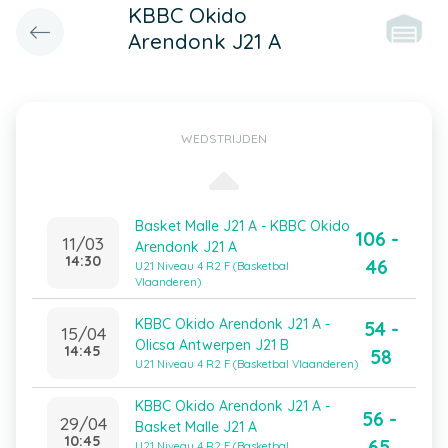
KBBC Okido
Arendonk J21 A
WEDSTRIJDEN
Basket Malle J21 A - KBBC Okido
106 -
11/03
Arendonk J21 A
14:30
46
U21 Niveau 4 R2 F (Basketbal
Vlaanderen)
KBBC Okido Arendonk J21 A -
54 -
15/04
Olicsa Antwerpen J21 B
14:45
58
U21 Niveau 4 R2 F (Basketbal Vlaanderen)
KBBC Okido Arendonk J21 A -
56 -
29/04
Basket Malle J21 A
10:45
65
U21 Niveau 4 R2 F (Basketbal