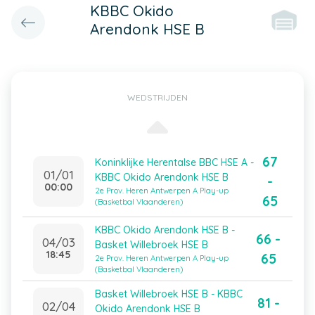
KBBC Okido
Arendonk HSE B
WEDSTRIJDEN
67
Koninklijke Herentalse BBC HSE A -
01/01
KBBC Okido Arendonk HSE B
-
00:00
2e Prov. Heren Antwerpen A Play-up
65
(Basketbal Vlaanderen)
KBBC Okido Arendonk HSE B -
66 -
04/03
Basket Willebroek HSE B
18:45
65
2e Prov. Heren Antwerpen A Play-up
(Basketbal Vlaanderen)
Basket Willebroek HSE B - KBBC
81 -
02/04
Okido Arendonk HSE B