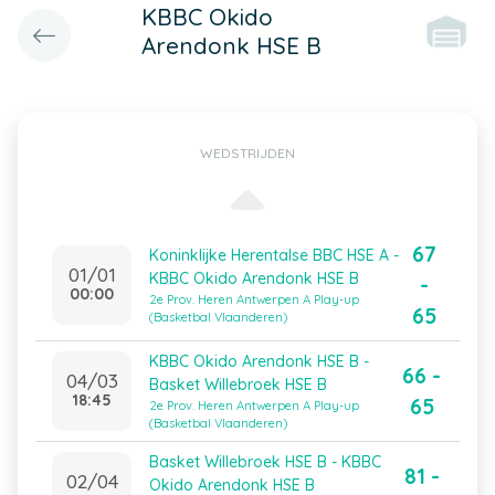
KBBC Okido
Arendonk HSE B
WEDSTRIJDEN
67
Koninklijke Herentalse BBC HSE A -
01/01
KBBC Okido Arendonk HSE B
-
00:00
2e Prov. Heren Antwerpen A Play-up
65
(Basketbal Vlaanderen)
KBBC Okido Arendonk HSE B -
66 -
04/03
Basket Willebroek HSE B
18:45
65
2e Prov. Heren Antwerpen A Play-up
(Basketbal Vlaanderen)
Basket Willebroek HSE B - KBBC
81 -
02/04
Okido Arendonk HSE B