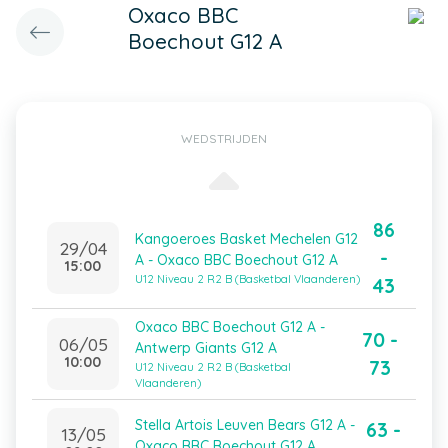
Oxaco BBC
Boechout G12 A
WEDSTRIJDEN
86
Kangoeroes Basket Mechelen G12
29/04
-
A - Oxaco BBC Boechout G12 A
15:00
U12 Niveau 2 R2 B (Basketbal Vlaanderen)
43
Oxaco BBC Boechout G12 A -
70 -
06/05
Antwerp Giants G12 A
10:00
73
U12 Niveau 2 R2 B (Basketbal
Vlaanderen)
Stella Artois Leuven Bears G12 A -
63 -
13/05
Oxaco BBC Boechout G12 A