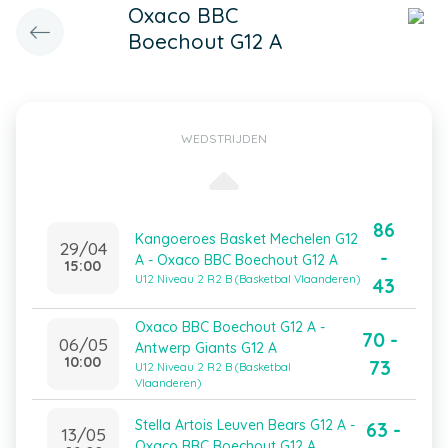
Oxaco BBC
Boechout G12 A
WEDSTRIJDEN
86
Kangoeroes Basket Mechelen G12
29/04
-
A - Oxaco BBC Boechout G12 A
15:00
U12 Niveau 2 R2 B (Basketbal Vlaanderen)
43
Oxaco BBC Boechout G12 A -
70 -
06/05
Antwerp Giants G12 A
10:00
73
U12 Niveau 2 R2 B (Basketbal
Vlaanderen)
Stella Artois Leuven Bears G12 A -
63 -
13/05
Oxaco BBC Boechout G12 A