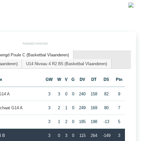
RANGSCHIKKING
engd Poule C (Basketbal Vlaanderen)
laanderen)
U14 Niveau 4 R2 B5 (Basketbal Vlaanderen)
m
GW
W
V
G
DV
DT
DS
Ptn
G14 A
3
3
0
0
240
158
82
9
chaat G14 A
3
2
1
0
249
169
80
7
3
1
2
0
185
198
-13
5
4 B
3
0
3
0
115
264
-149
3