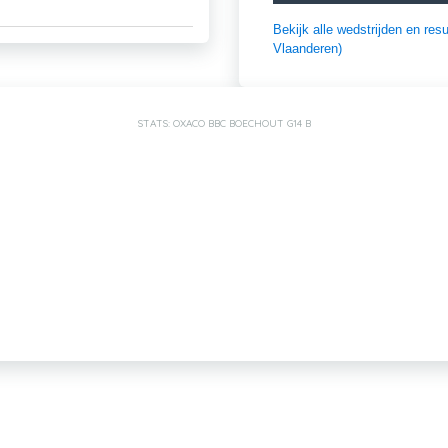
Bekijk alle wedstrijden en r
Vlaanderen)
STATS: OXACO BBC BOECHOUT G14 B