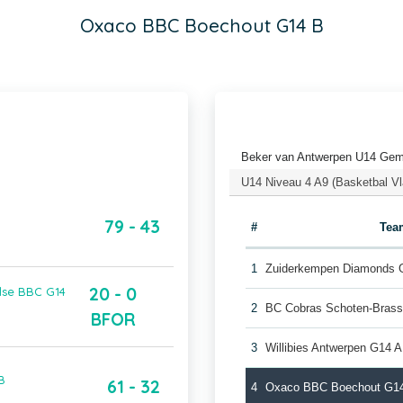
Oxaco BBC Boechout G14 B
Beker van Antwerpen U14 Gem
U14 Niveau 4 A9 (Basketbal V
79 - 43
#
Tea
1
Zuiderkempen Diamonds 
20 - 0
lse BBC G14
2
BC Cobras Schoten-Brass
BFOR
3
Willibies Antwerpen G14 A
B
61 - 32
4
Oxaco BBC Boechout G1