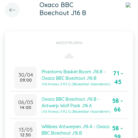
Oxaco BBC
Boechout J16 B
WEDSTRIJDEN
Phantoms Basket Boom J16 B -
71 -
30/04
Oxaco BBC Boechout J16 B
09:00
45
U16 Niveau 3 R2 G (Basketbal Vlaanderen)
Oxaco BBC Boechout J16 B -
58 -
06/05
Antwerp Wolf Pack J16 A
14:00
66
U16 Niveau 3 R2 G (Basketbal Vlaanderen)
Willibies Antwerpen J16 A - Oxaco
58 -
13/05
BBC Boechout J16 B
12:30
59