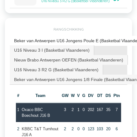
U16 Niveau 3 R2 G (Basketbal Vlaanderen)
RANGSCHIKKING
Beker van Antwerpen U16 Jongens Poule E (Basketbal Vlaande
U16 Niveau 3 I (Basketbal Vlaanderen)
Nieuw Brabo Antwerpen OEFEN (Basketbal Vlaanderen)
U16 Niveau 3 R2 G (Basketbal Vlaanderen)
Beker van Antwerpen U16 Jongens 1/8 Finale (Basketbal Vlaa
#
Team
GW
W
V
G
DV
DT
DS
Ptn
1
Oxaco BBC
3
2
1
0
202
167
35
7
Boechout J16 B
2
KBBC T&T Turnhout
2
2
0
0
123
103
20
6
J16 A