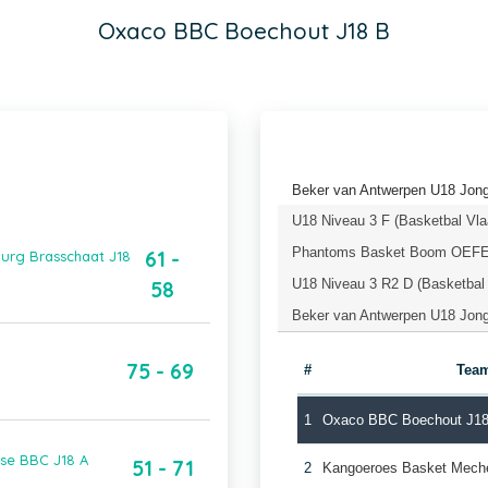
Oxaco BBC Boechout J18 B
Beker van Antwerpen U18 Jong
U18 Niveau 3 F (Basketbal Vla
Phantoms Basket Boom OEFEN
61 -
urg Brasschaat J18
U18 Niveau 3 R2 D (Basketbal
58
Beker van Antwerpen U18 Jonge
75 - 69
#
Tea
1
Oxaco BBC Boechout J1
lse BBC J18 A
51 - 71
2
Kangoeroes Basket Mech