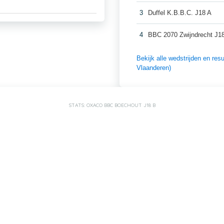
3
Duffel K.B.B.C. J18 A
4
BBC 2070 Zwijndrecht J1
Bekijk alle wedstrijden en r
Vlaanderen)
STATS: OXACO BBC BOECHOUT J18 B