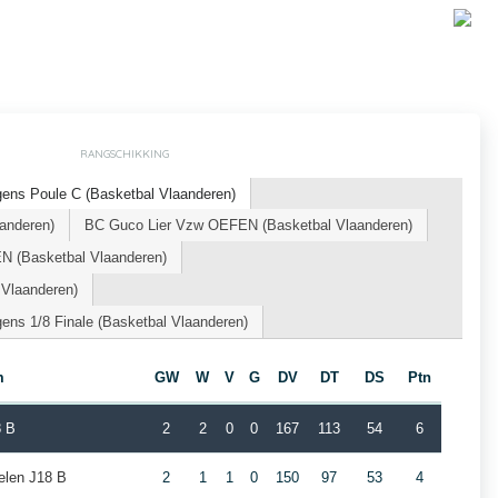
RANGSCHIKKING
ens Poule C (Basketbal Vlaanderen)
anderen)
BC Guco Lier Vzw OEFEN (Basketbal Vlaanderen)
 (Basketbal Vlaanderen)
 Vlaanderen)
ns 1/8 Finale (Basketbal Vlaanderen)
m
GW
W
V
G
DV
DT
DS
Ptn
8 B
2
2
0
0
167
113
54
6
elen J18 B
2
1
1
0
150
97
53
4