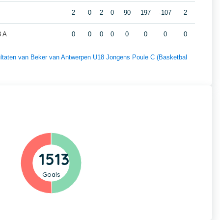
2
0
2
0
90
197
-107
2
8 A
0
0
0
0
0
0
0
0
esultaten van Beker van Antwerpen U18 Jongens Poule C (Basketbal
1513
Goals