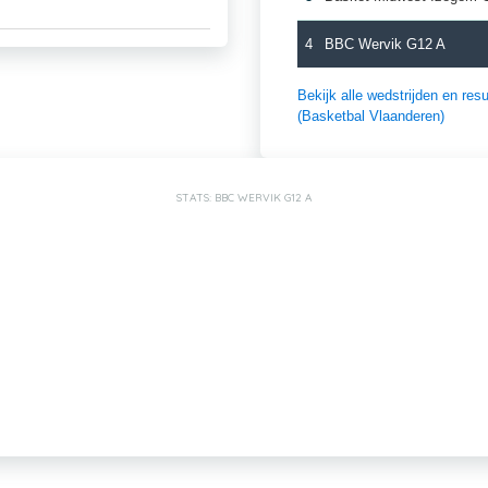
4
BBC Wervik G12 A
Bekijk alle wedstrijden en r
(Basketbal Vlaanderen)
STATS: BBC WERVIK G12 A