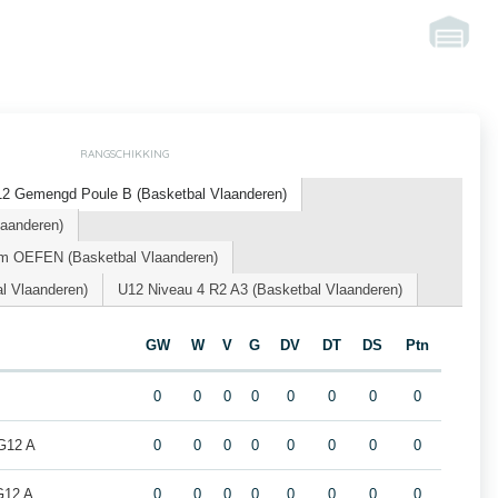
RANGSCHIKKING
12 Gemengd Poule B (Basketbal Vlaanderen)
laanderen)
m OEFEN (Basketbal Vlaanderen)
 Vlaanderen)
U12 Niveau 4 R2 A3 (Basketbal Vlaanderen)
GW
W
V
G
DV
DT
DS
Ptn
0
0
0
0
0
0
0
0
G12 A
0
0
0
0
0
0
0
0
G12 A
0
0
0
0
0
0
0
0