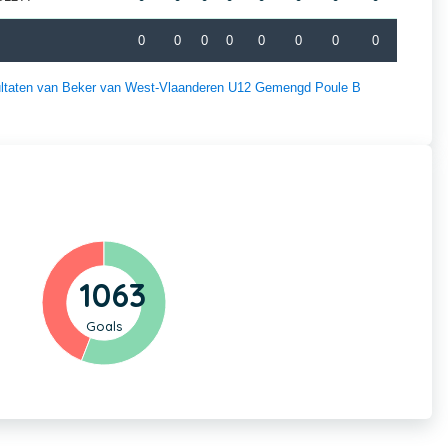
0
0
0
0
0
0
0
0
esultaten van Beker van West-Vlaanderen U12 Gemengd Poule B
1063
Goals