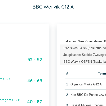
BBC Wervik G12 A
Beker van West-Vlaanderen U
U12 Niveau 4 B5 (Basketbal V
Jeugdbasket Scaldis Zwevege
52 - 52
BBC Wervik OEFEN (Basketbal
#
Team
rs G12 C
46 - 69
1
Olympos Marke G12 A
2
Kon BBC De Panne vzw 
Waregem G12 B
40 - 87
3
Basket Midwest Izegem 