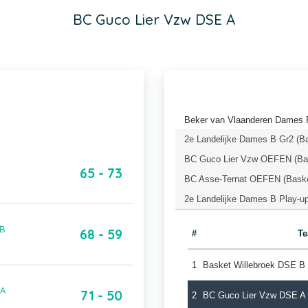
BC Guco Lier Vzw DSE A
Beker van Vlaanderen Dames P
2e Landelijke Dames B Gr2 (B
BC Guco Lier Vzw OEFEN (Bas
65 - 73
BC Asse-Ternat OEFEN (Baske
2e Landelijke Dames B Play-up
 B
68 - 59
#
T
1
Basket Willebroek DSE B
 A
71 - 50
2
BC Guco Lier Vzw DSE A