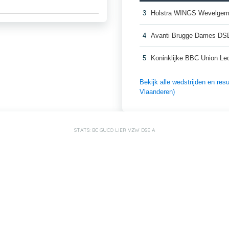
3
Holstra WINGS Wevelgem
4
Avanti Brugge Dames DS
5
Koninklijke BBC Union L
Bekijk alle wedstrijden en re
Vlaanderen)
STATS: BC GUCO LIER VZW DSE A