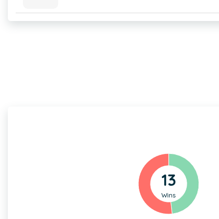
13
Wins