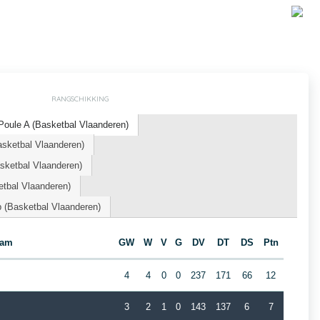
RANGSCHIKKING
oule A (Basketbal Vlaanderen)
asketbal Vlaanderen)
ketbal Vlaanderen)
tbal Vlaanderen)
 (Basketbal Vlaanderen)
eam
GW
W
V
G
DV
DT
DS
Ptn
4
4
0
0
237
171
66
12
3
2
1
0
143
137
6
7