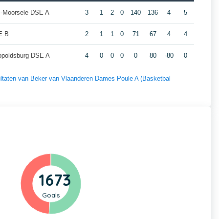
-Moorsele DSE A
3
1
2
0
140
136
4
5
E B
2
1
1
0
71
67
4
4
eopoldsburg DSE A
4
0
0
0
0
80
-80
0
sultaten van Beker van Vlaanderen Dames Poule A (Basketbal
1673
Goals