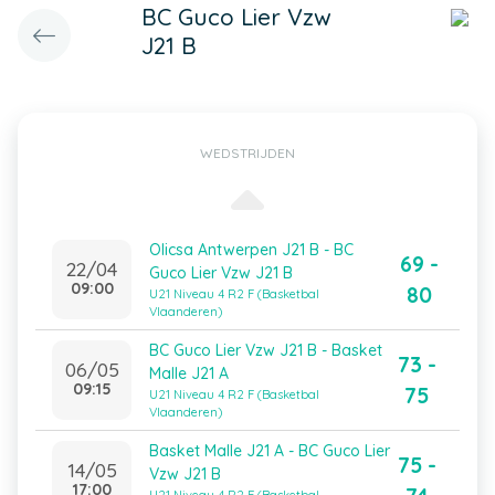
BC Guco Lier Vzw
J21 B
WEDSTRIJDEN
Olicsa Antwerpen J21 B - BC
69 -
22/04
Guco Lier Vzw J21 B
09:00
80
U21 Niveau 4 R2 F (Basketbal
Vlaanderen)
BC Guco Lier Vzw J21 B - Basket
73 -
06/05
Malle J21 A
09:15
75
U21 Niveau 4 R2 F (Basketbal
Vlaanderen)
Basket Malle J21 A - BC Guco Lier
75 -
14/05
Vzw J21 B
17:00