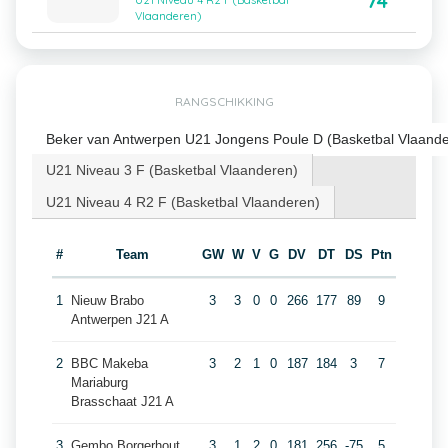
74
U21 Niveau 4 R2 F (Basketbal
Vlaanderen)
RANGSCHIKKING
Beker van Antwerpen U21 Jongens Poule D (Basketbal Vlaand
U21 Niveau 3 F (Basketbal Vlaanderen)
U21 Niveau 4 R2 F (Basketbal Vlaanderen)
#
Team
GW
W
V
G
DV
DT
DS
Ptn
1
Nieuw Brabo
3
3
0
0
266
177
89
9
Antwerpen J21 A
2
BBC Makeba
3
2
1
0
187
184
3
7
Mariaburg
Brasschaat J21 A
3
Gembo Borgerhout
3
1
2
0
181
256
-75
5