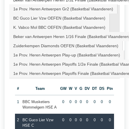
Beker van Antwerpen Heren 1/32 Finale (Basketbal Vlaanderen
1e Prov. Heren Antwerpen Gr2 (Basketbal Vlaanderen)
BC Guco Lier Vzw OEFEN (Basketbal Vlaanderen)
K. Vabco Mol BBC OEFEN (Basketbal Vlaanderen)
Beker van Antwerpen Heren 1/16 Finale (Basketbal Vlaanderen
Zuiderkempen Diamonds OEFEN (Basketbal Vlaanderen)
1e Prov. Heren Antwerpen Play-up (Basketbal Vlaanderen)
1e Prov. Heren Antwerpen Playoffs 1/2e Finale (Basketbal Vlaa
1e Prov. Heren Antwerpen Playoffs Finale (Basketbal Vlaander
#
Team
GW
W
V
G
DV
DT
DS
Ptn
1
BBC Musketiers
0
0
0
0
0
0
0
0
Wommelgem HSE A
2
BC Guco Lier Vzw
0
0
0
0
0
0
0
0
HSE C