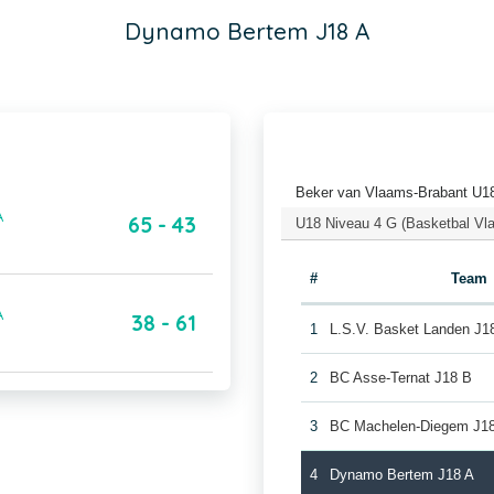
Dynamo Bertem J18 A
Beker van Vlaams-Brabant U18
A
65 - 43
U18 Niveau 4 G (Basketbal Vl
#
Team
A
38 - 61
1
L.S.V. Basket Landen J1
2
BC Asse-Ternat J18 B
3
BC Machelen-Diegem J1
4
Dynamo Bertem J18 A