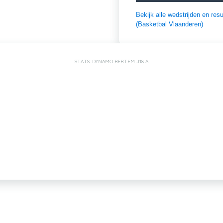
Bekijk alle wedstrijden en r
(Basketbal Vlaanderen)
STATS: DYNAMO BERTEM J18 A