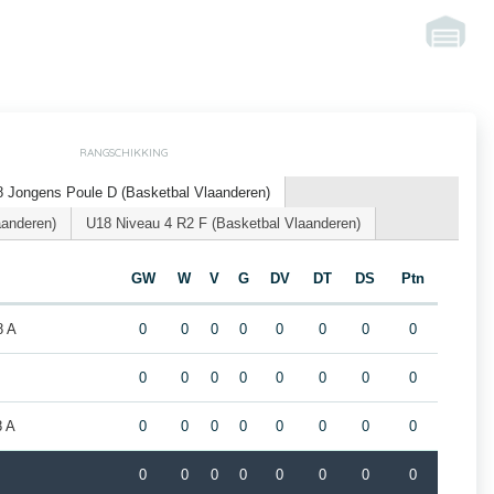
RANGSCHIKKING
 Jongens Poule D (Basketbal Vlaanderen)
aanderen)
U18 Niveau 4 R2 F (Basketbal Vlaanderen)
GW
W
V
G
DV
DT
DS
Ptn
8 A
0
0
0
0
0
0
0
0
0
0
0
0
0
0
0
0
8 A
0
0
0
0
0
0
0
0
0
0
0
0
0
0
0
0