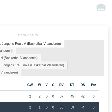
RANGSCHIKKING
 Jongens Poule A (Basketbal Vlaanderen)
aanderen)
N (Basketbal Vlaanderen)
 Jongens 1/4 Finale (Basketbal Vlaanderen)
 Vlaanderen)
GW
W
V
G
DV
DT
DS
Ptn
2
2
0
0
87
45
42
6
2
1
0
0
55
59
-4
3