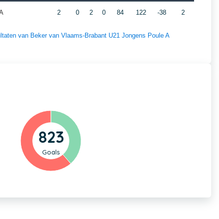
 A
2
0
2
0
84
122
-38
2
esultaten van Beker van Vlaams-Brabant U21 Jongens Poule A
823
Goals