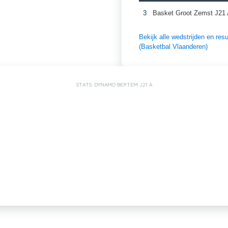
3
Basket Groot Zemst J21
Bekijk alle wedstrijden en r
(Basketbal Vlaanderen)
STATS: DYNAMO BERTEM J21 A