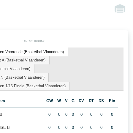
RANGSCHIKKING
en Voorronde (Basketbal Vlaanderen)
 A (Basketbal Vlaanderen)
tbal Vlaanderen)
N (Basketbal Vlaanderen)
n 1/16 Finale (Basketbal Vlaanderen)
eam
GW
W
V
G
DV
DT
DS
Ptn
 B
0
0
0
0
0
0
0
0
HSE B
0
0
0
0
0
0
0
0