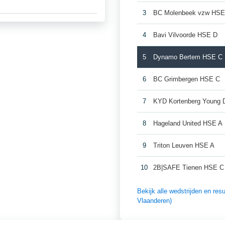
3
BC Molenbeek vzw HSE
4
Bavi Vilvoorde HSE D
5
Dynamo Bertem HSE C
6
BC Grimbergen HSE C
7
KYD Kortenberg Young 
8
Hageland United HSE A
9
Triton Leuven HSE A
10
2B|SAFE Tienen HSE C
Bekijk alle wedstrijden en re
Vlaanderen)