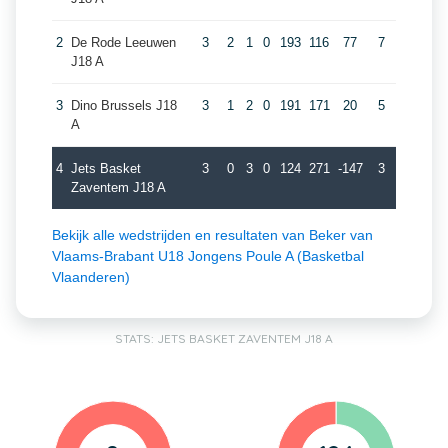
2
De Rode Leeuwen
3
2
1
0
193
116
77
7
J18 A
3
Dino Brussels J18
3
1
2
0
191
171
20
5
A
4
Jets Basket
3
0
3
0
124
271
-147
3
Zaventem J18 A
Bekijk alle wedstrijden en resultaten van Beker van
Vlaams-Brabant U18 Jongens Poule A (Basketbal
Vlaanderen)
STATS: JETS BASKET ZAVENTEM J18 A