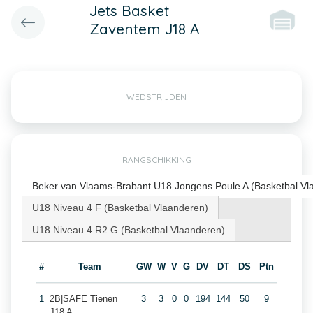
Jets Basket
Zaventem J18 A
WEDSTRIJDEN
RANGSCHIKKING
Beker van Vlaams-Brabant U18 Jongens Poule A (Basketbal Vl
U18 Niveau 4 F (Basketbal Vlaanderen)
U18 Niveau 4 R2 G (Basketbal Vlaanderen)
#
Team
GW
W
V
G
DV
DT
DS
Ptn
1
2B|SAFE Tienen
3
3
0
0
194
144
50
9
J18 A