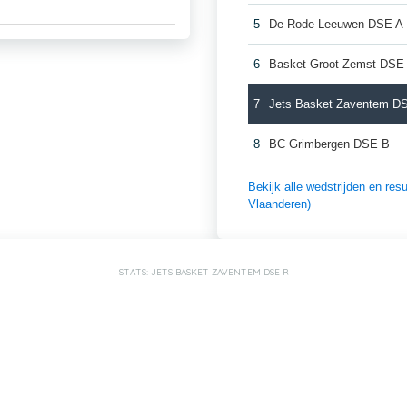
5
De Rode Leeuwen DSE A
6
Basket Groot Zemst DSE
7
Jets Basket Zaventem D
8
BC Grimbergen DSE B
Bekijk alle wedstrijden en re
Vlaanderen)
STATS: JETS BASKET ZAVENTEM DSE R