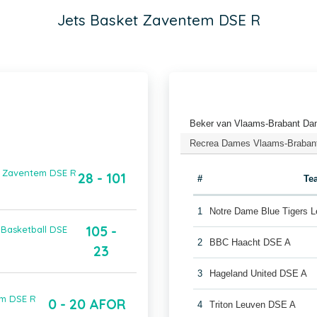
Jets Basket Zaventem DSE R
Beker van Vlaams-Brabant Dam
Recrea Dames Vlaams-Brabant
t Zaventem DSE R
28 - 101
#
Te
1
Notre Dame Blue Tigers 
105 -
Basketball DSE
2
BBC Haacht DSE A
23
3
Hageland United DSE A
em DSE R
0 - 20 AFOR
4
Triton Leuven DSE A