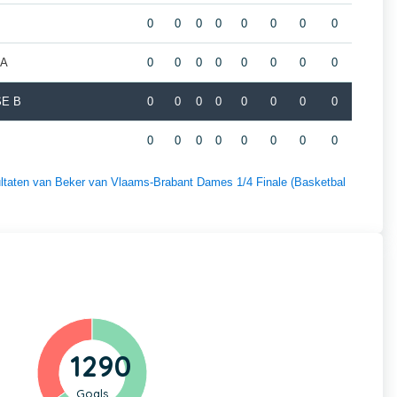
0
0
0
0
0
0
0
0
 A
0
0
0
0
0
0
0
0
SE B
0
0
0
0
0
0
0
0
0
0
0
0
0
0
0
0
sultaten van Beker van Vlaams-Brabant Dames 1/4 Finale (Basketbal
1290
Goals