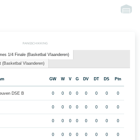
RANGSCHIKKING
es 1/4 Finale (Basketbal Vlaanderen)
 (Basketbal Vlaanderen)
am
GW
W
V
G
DV
DT
DS
Ptn
Leuven DSE B
0
0
0
0
0
0
0
0
0
0
0
0
0
0
0
0
0
0
0
0
0
0
0
0
0
0
0
0
0
0
0
0