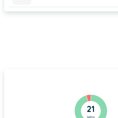
21
Wins