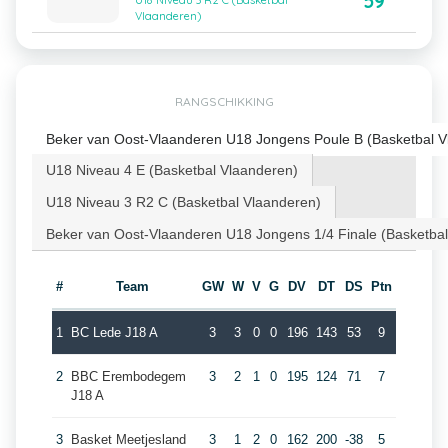
59
U18 Niveau 3 R2 C (Basketbal
Vlaanderen)
RANGSCHIKKING
Beker van Oost-Vlaanderen U18 Jongens Poule B (Basketbal V
U18 Niveau 4 E (Basketbal Vlaanderen)
U18 Niveau 3 R2 C (Basketbal Vlaanderen)
Beker van Oost-Vlaanderen U18 Jongens 1/4 Finale (Basketba
#
Team
GW
W
V
G
DV
DT
DS
Ptn
1
BC Lede J18 A
3
3
0
0
196
143
53
9
2
BBC Erembodegem
3
2
1
0
195
124
71
7
J18 A
3
Basket Meetjesland
3
1
2
0
162
200
-38
5