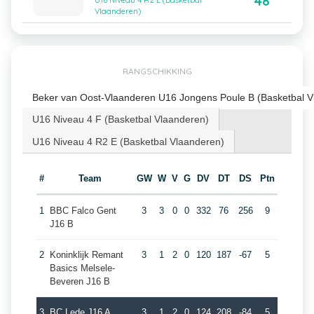
48
U16 Niveau 4 R2 E (Basketbal
Vlaanderen)
RANGSCHIKKING
Beker van Oost-Vlaanderen U16 Jongens Poule B (Basketbal V
U16 Niveau 4 F (Basketbal Vlaanderen)
U16 Niveau 4 R2 E (Basketbal Vlaanderen)
#
Team
GW
W
V
G
DV
DT
DS
Ptn
1
BBC Falco Gent
3
3
0
0
332
76
256
9
J16 B
2
Koninklijk Remant
3
1
2
0
120
187
-67
5
Basics Melsele-
Beveren J16 B
3
BC Lede J16 A
3
1
2
0
124
208
-84
5