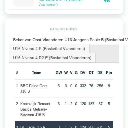
48
U16 Niveau 4 R2 E (Basketbal
Vlaanderen)
RANGSCHIKKING
Beker van Oost-Vlaanderen U16 Jongens Poule B (Basketbal V
U16 Niveau 4 F (Basketbal Vlaanderen)
U16 Niveau 4 R2 E (Basketbal Vlaanderen)
#
Team
GW
W
V
G
DV
DT
DS
Ptn
1
BBC Falco Gent
3
3
0
0
332
76
256
9
J16 B
2
Koninklijk Remant
3
1
2
0
120
187
-67
5
Basics Melsele-
Beveren J16 B
3
BC Lede J16 A
3
1
2
0
124
208
-84
5