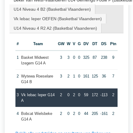
Beker van West-Vlaanderen U14 Gemengd Poule F (Basketbal
U14 Niveau 4 B2 (Basketbal Vlaanderen)
Vk Iebac Ieper OEFEN (Basketbal Vlaanderen)
U14 Niveau 4 R2 A2 (Basketbal Vlaanderen)
#
Team
GW
W
V
G
DV
DT
DS
Ptn
1
Basket Midwest
3
3
0
0
325
87
238
9
Izegem G14 A
2
Wytewa Roeselare
3
2
1
0
161
125
36
7
G14 B
3
Vk Iebac Ieper G14
2
0
2
0
59
172
-113
2
A
4
Bobcat Wielsbeke
2
0
2
0
44
205
-161
2
G14 A