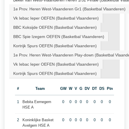
Beker van West-Vlaanderen Heren 1/32 Finale (Basketbal Vlaa
1e Prov. Heren West-Vlaanderen Gr1 (Basketbal Vlaanderen)
Vk Iebac Ieper OEFEN (Basketbal Vlaanderen)
BBC Koksijde OEFEN (Basketbal Vlaanderen)
BBC Spie Izegem OEFEN (Basketbal Vlaanderen)
Kortrijk Spurs OEFEN (Basketbal Vlaanderen)
1e Prov. Heren West-Vlaanderen Play-down (Basketbal Vlaand
Vk Iebac Ieper OEFEN (Basketbal Vlaanderen)
Kortrijk Spurs OEFEN (Basketbal Vlaanderen)
#
Team
GW
W
V
G
DV
DT
DS
Ptn
1
Bebita Eernegem
0
0
0
0
0
0
0
0
HSE A
2
Koninklijke Basket
0
0
0
0
0
0
0
0
Avelgem HSE A