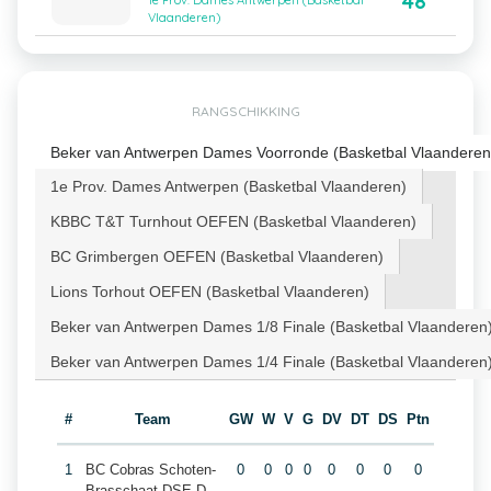
48
1e Prov. Dames Antwerpen (Basketbal
Vlaanderen)
RANGSCHIKKING
Beker van Antwerpen Dames Voorronde (Basketbal Vlaanderen
1e Prov. Dames Antwerpen (Basketbal Vlaanderen)
KBBC T&T Turnhout OEFEN (Basketbal Vlaanderen)
BC Grimbergen OEFEN (Basketbal Vlaanderen)
Lions Torhout OEFEN (Basketbal Vlaanderen)
Beker van Antwerpen Dames 1/8 Finale (Basketbal Vlaanderen
Beker van Antwerpen Dames 1/4 Finale (Basketbal Vlaanderen
#
Team
GW
W
V
G
DV
DT
DS
Ptn
1
BC Cobras Schoten-
0
0
0
0
0
0
0
0
Brasschaat DSE D