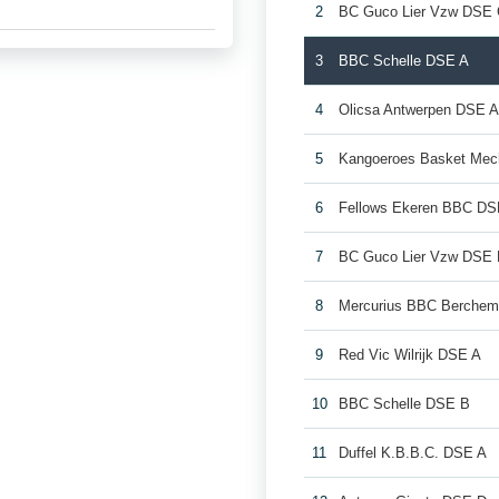
2
BC Guco Lier Vzw DSE
3
BBC Schelle DSE A
4
Olicsa Antwerpen DSE 
5
Kangoeroes Basket Mec
6
Fellows Ekeren BBC DS
7
BC Guco Lier Vzw DSE
8
Mercurius BBC Berche
9
Red Vic Wilrijk DSE A
10
BBC Schelle DSE B
11
Duffel K.B.B.C. DSE A