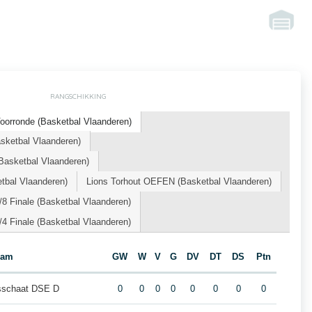
RANGSCHIKKING
orronde (Basketbal Vlaanderen)
sketbal Vlaanderen)
asketbal Vlaanderen)
bal Vlaanderen)
Lions Torhout OEFEN (Basketbal Vlaanderen)
8 Finale (Basketbal Vlaanderen)
4 Finale (Basketbal Vlaanderen)
eam
GW
W
V
G
DV
DT
DS
Ptn
sschaat DSE D
0
0
0
0
0
0
0
0