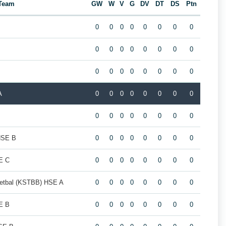
Team
GW
W
V
G
DV
DT
DS
Ptn
0
0
0
0
0
0
0
0
0
0
0
0
0
0
0
0
0
0
0
0
0
0
0
0
A
0
0
0
0
0
0
0
0
0
0
0
0
0
0
0
0
HSE B
0
0
0
0
0
0
0
0
E C
0
0
0
0
0
0
0
0
ketbal (KSTBB) HSE A
0
0
0
0
0
0
0
0
E B
0
0
0
0
0
0
0
0