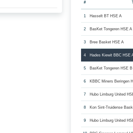
#
1
Hasselt BT HSE A
2
BasKet Tongeren HSE A
3
Bree Basket HSE A
4
Hades Kiewit BBC HSE 
5
BasKet Tongeren HSE B
6
KBBC Miners Beringen 
7
Hubo Limburg United HS
8
Kon Sint-Truidense Bas
9
Hubo Limburg United HS