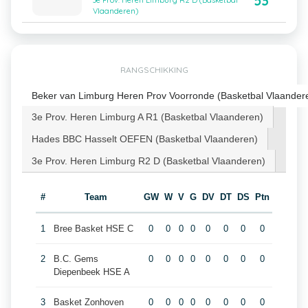
53
3e Prov. Heren Limburg R2 D (Basketbal
Vlaanderen)
RANGSCHIKKING
Beker van Limburg Heren Prov Voorronde (Basketbal Vlaander
3e Prov. Heren Limburg A R1 (Basketbal Vlaanderen)
Hades BBC Hasselt OEFEN (Basketbal Vlaanderen)
3e Prov. Heren Limburg R2 D (Basketbal Vlaanderen)
#
Team
GW
W
V
G
DV
DT
DS
Ptn
1
Bree Basket HSE C
0
0
0
0
0
0
0
0
2
B.C. Gems
0
0
0
0
0
0
0
0
Diepenbeek HSE A
3
Basket Zonhoven
0
0
0
0
0
0
0
0