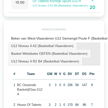
-
Of Talents Kortrijk Spurs G12 H
15:00
U12 Niveau 4 R2 B4 (Basketbal Vlaanderen)
20
RANGSCHIKKING
Beker van West-Vlaanderen U12 Gemengd Poule F (Basketbal
U12 Niveau 4 A2 (Basketbal Vlaanderen)
Basket Wielsbeke OEFEN (Basketbal Vlaanderen)
U12 Niveau 4 R2 B4 (Basketbal Vlaanderen)
#
Team
GW
W
V
G
DV
DT
DS
Ptn
1
BC Oostende
3
3
0
0
206
59
147
9
Basket@Sea G12
A
2
House Of Talents
3
2
1
0
170
84
86
7