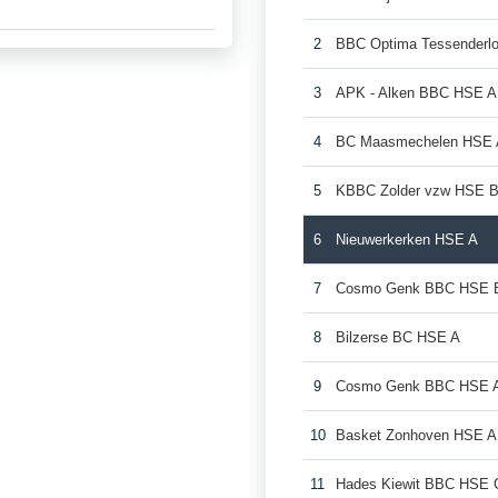
2
BBC Optima Tessenderl
3
APK - Alken BBC HSE A
4
BC Maasmechelen HSE 
5
KBBC Zolder vzw HSE 
6
Nieuwerkerken HSE A
7
Cosmo Genk BBC HSE 
8
Bilzerse BC HSE A
9
Cosmo Genk BBC HSE 
10
Basket Zonhoven HSE A
11
Hades Kiewit BBC HSE 