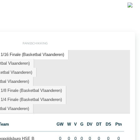
RANGSCHIKKING
1/16 Finale (Basketbal Vlaanderen)
tbal Vlaanderen)
etbal Vlaanderen)
bal Vlaanderen)
1/8 Finale (Basketbal Vlaanderen)
1/4 Finale (Basketbal Vlaanderen)
bal Vlaanderen)
Team
GW
W
V
G
DV
DT
DS
Ptn
Leopoldsburg HSE B
0
0
0
0
0
0
0
0