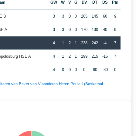
eam
GW
W
V
G
DV
DT
DS
Ptn
E B
3
3
0
0
205
145
60
9
SE A
3
3
0
0
170
130
40
9
4
1
2
1
238
242
-4
7
eopoldsburg HSE A
4
1
2
1
199
215
-16
7
4
0
0
0
0
80
-80
0
sultaten van Beker van Vlaanderen Heren Poule I (Basketbal