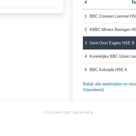
#
T
1
BBC Croonen Lommel HS
2
KBBC Miners Beringen H
3
Gent-Oost Eagles HSE B
4
Koninklijke BBC Union L
5
BBC Koksijde HSE A
Bekijk alle wedstrijden en re
Vlaanderen)
STATS: GENT-OOST EAGLES HSE B