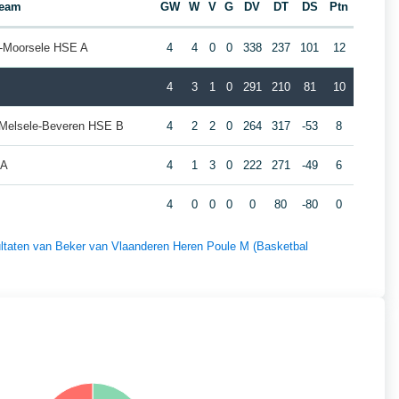
eam
GW
W
V
G
DV
DT
DS
Ptn
-Moorsele HSE A
4
4
0
0
338
237
101
12
4
3
1
0
291
210
81
10
 Melsele-Beveren HSE B
4
2
2
0
264
317
-53
8
 A
4
1
3
0
222
271
-49
6
4
0
0
0
0
80
-80
0
sultaten van Beker van Vlaanderen Heren Poule M (Basketbal