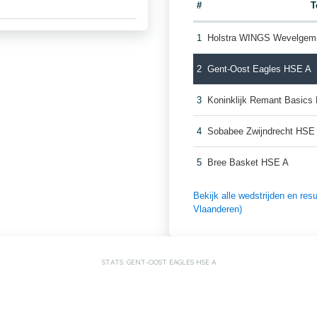
#
T
1
Holstra WINGS Wevelgem
2
Gent-Oost Eagles HSE A
3
Koninklijk Remant Basics
4
Sobabee Zwijndrecht HSE
5
Bree Basket HSE A
Bekijk alle wedstrijden en re
Vlaanderen)
STATS: GENT-OOST EAGLES HSE A