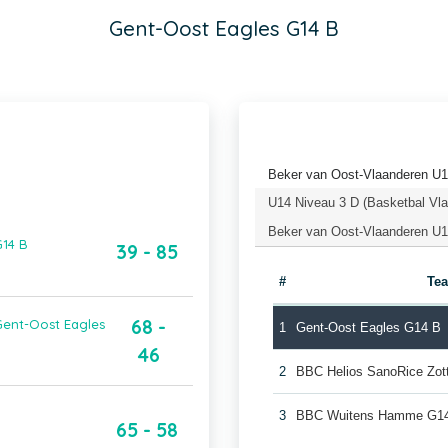
Gent-Oost Eagles G14 B
Beker van Oost-Vlaanderen U1
U14 Niveau 3 D (Basketbal Vl
Beker van Oost-Vlaanderen U1
G14 B
39 - 85
#
Te
68 -
Gent-Oost Eagles
1
Gent-Oost Eagles G14 B
46
2
BBC Helios SanoRice Zo
3
BBC Wuitens Hamme G1
65 - 58