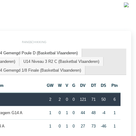
RANGSCHIKKING
4 Gemengd Poule D (Basketbal Vlaanderen)
aanderen)
U14 Niveau 3 R2 C (Basketbal Vlaanderen)
4 Gemengd 1/8 Finale (Basketbal Vlaanderen)
am
GW
W
V
G
DV
DT
DS
Ptn
2
2
0
0
121
71
50
6
ttegem G14 A
1
0
1
0
44
48
-4
1
4 A
1
0
1
0
27
73
-46
1