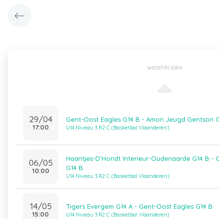
WEDSTRIJDEN
29/04
Gent-Oost Eagles G14 B - Amon Jeugd Gentson 
17:00
U14 Niveau 3 R2 C (Basketbal Vlaanderen)
Haantjes-D'Hondt Interieur-Oudenaarde G14 B - 
06/05
G14 B
10:00
U14 Niveau 3 R2 C (Basketbal Vlaanderen)
14/05
Tigers Evergem G14 A - Gent-Oost Eagles G14 B
15:00
U14 Niveau 3 R2 C (Basketbal Vlaanderen)