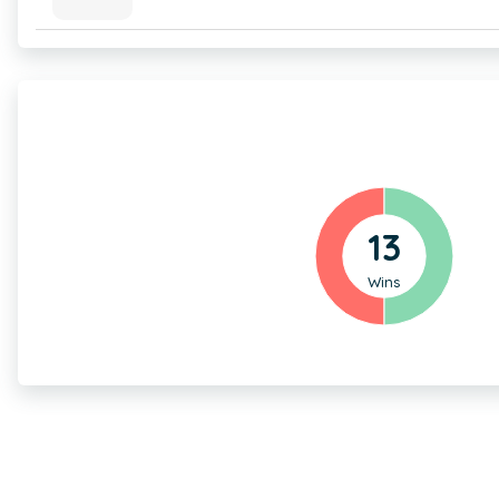
13
Wins