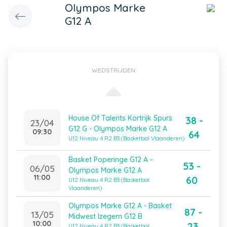
Olympos Marke
G12 A
WEDSTRIJDEN
House Of Talents Kortrijk Spurs
38 -
23/04
G12 G - Olympos Marke G12 A
09:30
64
U12 Niveau 4 R2 B3 (Basketbal Vlaanderen)
Basket Poperinge G12 A -
53 -
06/05
Olympos Marke G12 A
11:00
60
U12 Niveau 4 R2 B3 (Basketbal
Vlaanderen)
Olympos Marke G12 A - Basket
87 -
13/05
Midwest Izegem G12 B
10:00
23
U12 Niveau 4 R2 B3 (Basketbal