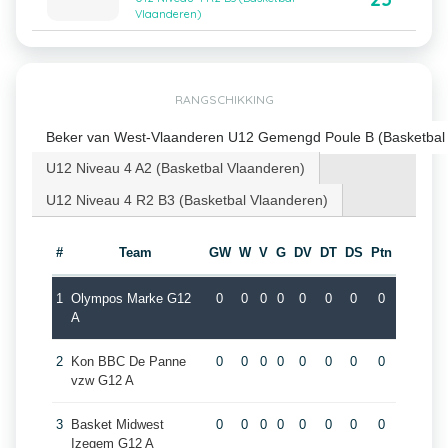
Vlaanderen)
RANGSCHIKKING
Beker van West-Vlaanderen U12 Gemengd Poule B (Basketbal
U12 Niveau 4 A2 (Basketbal Vlaanderen)
U12 Niveau 4 R2 B3 (Basketbal Vlaanderen)
#
Team
GW
W
V
G
DV
DT
DS
Ptn
1
Olympos Marke G12
0
0
0
0
0
0
0
0
A
2
Kon BBC De Panne
0
0
0
0
0
0
0
0
vzw G12 A
3
Basket Midwest
0
0
0
0
0
0
0
0
Izegem G12 A