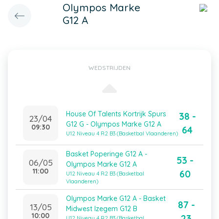
Olympos Marke
G12 A
WEDSTRIJDEN
House Of Talents Kortrijk Spurs
38 -
23/04
G12 G - Olympos Marke G12 A
09:30
64
U12 Niveau 4 R2 B3 (Basketbal Vlaanderen)
Basket Poperinge G12 A -
53 -
06/05
Olympos Marke G12 A
11:00
60
U12 Niveau 4 R2 B3 (Basketbal
Vlaanderen)
Olympos Marke G12 A - Basket
87 -
13/05
Midwest Izegem G12 B
10:00
23
U12 Niveau 4 R2 B3 (Basketbal