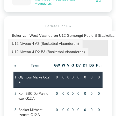
Vlaanderen)
RANGSCHIKKING
Beker van West-Vlaanderen U12 Gemengd Poule B (Basketbal
U12 Niveau 4 A2 (Basketbal Vlaanderen)
U12 Niveau 4 R2 B3 (Basketbal Vlaanderen)
#
Team
GW
W
V
G
DV
DT
DS
Ptn
1
Olympos Marke G12
0
0
0
0
0
0
0
0
A
2
Kon BBC De Panne
0
0
0
0
0
0
0
0
vzw G12 A
3
Basket Midwest
0
0
0
0
0
0
0
0
Izegem G12 A