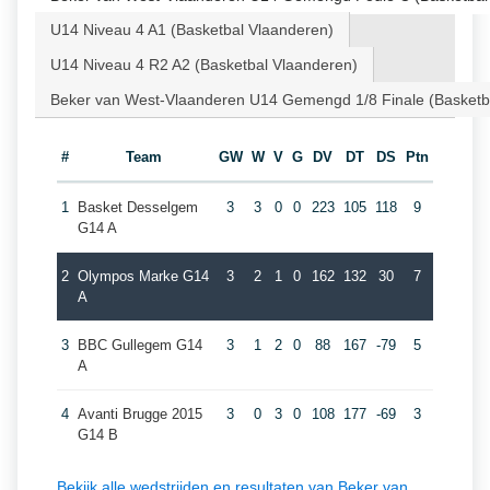
U14 Niveau 4 A1 (Basketbal Vlaanderen)
U14 Niveau 4 R2 A2 (Basketbal Vlaanderen)
Beker van West-Vlaanderen U14 Gemengd 1/8 Finale (Basketb
#
Team
GW
W
V
G
DV
DT
DS
Ptn
1
Basket Desselgem
3
3
0
0
223
105
118
9
G14 A
2
Olympos Marke G14
3
2
1
0
162
132
30
7
A
3
BBC Gullegem G14
3
1
2
0
88
167
-79
5
A
4
Avanti Brugge 2015
3
0
3
0
108
177
-69
3
G14 B
Bekijk alle wedstrijden en resultaten van Beker van