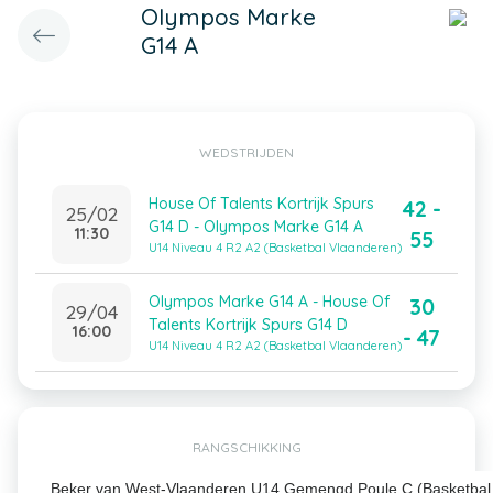
Olympos Marke
G14 A
WEDSTRIJDEN
House Of Talents Kortrijk Spurs
42 -
25/02
G14 D - Olympos Marke G14 A
11:30
55
U14 Niveau 4 R2 A2 (Basketbal Vlaanderen)
Olympos Marke G14 A - House Of
30
29/04
Talents Kortrijk Spurs G14 D
16:00
- 47
U14 Niveau 4 R2 A2 (Basketbal Vlaanderen)
RANGSCHIKKING
Beker van West-Vlaanderen U14 Gemengd Poule C (Basketbal