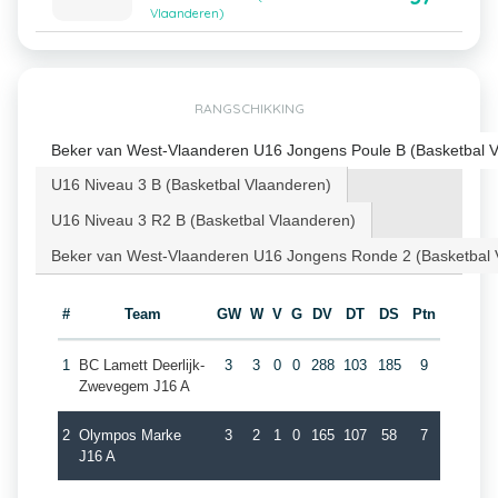
Vlaanderen)
RANGSCHIKKING
Beker van West-Vlaanderen U16 Jongens Poule B (Basketbal 
U16 Niveau 3 B (Basketbal Vlaanderen)
U16 Niveau 3 R2 B (Basketbal Vlaanderen)
Beker van West-Vlaanderen U16 Jongens Ronde 2 (Basketbal 
#
Team
GW
W
V
G
DV
DT
DS
Ptn
1
BC Lamett Deerlijk-
3
3
0
0
288
103
185
9
Zwevegem J16 A
2
Olympos Marke
3
2
1
0
165
107
58
7
J16 A