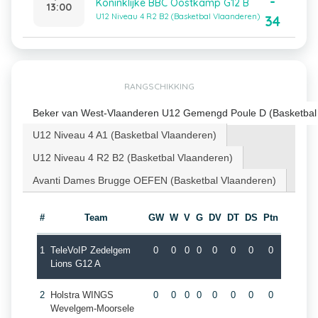
-
Koninklijke BBC Oostkamp G12 B
13:00
U12 Niveau 4 R2 B2 (Basketbal Vlaanderen)
34
RANGSCHIKKING
Beker van West-Vlaanderen U12 Gemengd Poule D (Basketbal
U12 Niveau 4 A1 (Basketbal Vlaanderen)
U12 Niveau 4 R2 B2 (Basketbal Vlaanderen)
Avanti Dames Brugge OEFEN (Basketbal Vlaanderen)
#
Team
GW
W
V
G
DV
DT
DS
Ptn
1
TeleVoIP Zedelgem
0
0
0
0
0
0
0
0
Lions G12 A
2
Holstra WINGS
0
0
0
0
0
0
0
0
Wevelgem-Moorsele