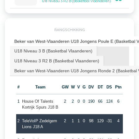
U18 Niveau 3 R2 B (Basketbal Vlaanderen)
RANGSCHIKKING
Beker van West-Vlaanderen U18 Jongens Poule E (Basketbal 
U18 Niveau 3 B (Basketbal Vlaanderen)
U18 Niveau 3 R2 B (Basketbal Vlaanderen)
Beker van West-Vlaanderen U18 Jongens Ronde 2 (Basketbal 
#
Team
GW
W
V
G
DV
DT
DS
Ptn
1
House Of Talents
2
2
0
0
190
66
124
6
Kortrijk Spurs J18 B
2
TeleVoIP Zedelgem
2
1
1
0
98
129
-31
4
Lions J18 A