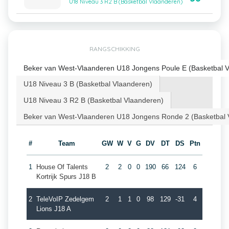
U18 Niveau 3 R2 B (Basketbal Vlaanderen)
RANGSCHIKKING
Beker van West-Vlaanderen U18 Jongens Poule E (Basketbal 
U18 Niveau 3 B (Basketbal Vlaanderen)
U18 Niveau 3 R2 B (Basketbal Vlaanderen)
Beker van West-Vlaanderen U18 Jongens Ronde 2 (Basketbal 
#
Team
GW
W
V
G
DV
DT
DS
Ptn
1
House Of Talents
2
2
0
0
190
66
124
6
Kortrijk Spurs J18 B
2
TeleVoIP Zedelgem
2
1
1
0
98
129
-31
4
Lions J18 A