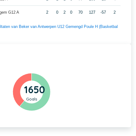
gem G12 A
2
0
2
0
70
127
-57
2
esultaten van Beker van Antwerpen U12 Gemengd Poule H (Basketbal
1650
Goals