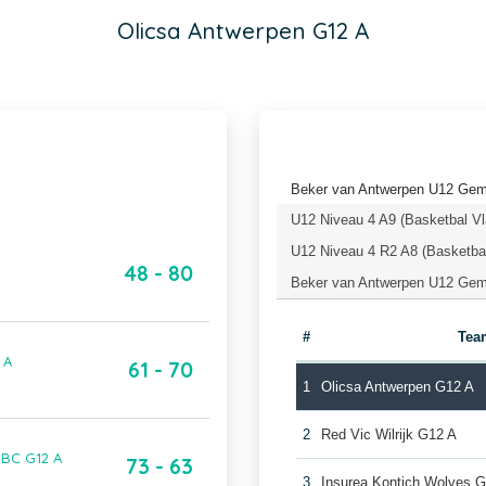
Olicsa Antwerpen G12 A
Beker van Antwerpen U12 Gem
U12 Niveau 4 A9 (Basketbal V
U12 Niveau 4 R2 A8 (Basketba
48 - 80
Beker van Antwerpen U12 Geme
#
Tea
 A
61 - 70
1
Olicsa Antwerpen G12 A
2
Red Vic Wilrijk G12 A
BBC G12 A
73 - 63
3
Insurea Kontich Wolves 