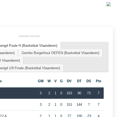
RANGSCHIKKING
engd Poule H (Basketbal Vlaanderen)
laanderen)
Gembo Borgerhout OEFEN (Basketbal Vlaanderen)
l Vlaanderen)
ngd 1/8 Finale (Basketbal Vlaanderen)
m
GW
W
V
G
DV
DT
DS
Ptn
3
2
1
0
163
90
73
7
3
2
1
0
151
144
7
7
G12 A
2
1
1
0
77
100
-23
4