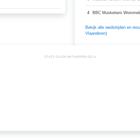
4
BBC Musketiers Wommel
Bekijk alle wedstrijden en r
Vlaanderen)
STATS: OLICSA ANTWERPEN G12 A