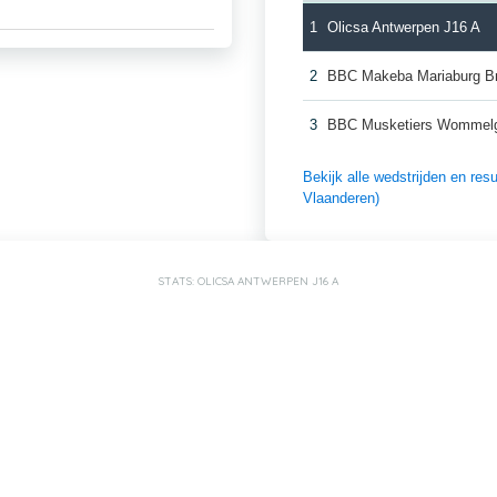
1
Olicsa Antwerpen J16 A
2
BBC Makeba Mariaburg Br
3
BBC Musketiers Wommel
Bekijk alle wedstrijden en r
Vlaanderen)
STATS: OLICSA ANTWERPEN J16 A