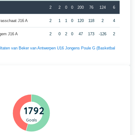
2
2
0
0
200
76
124
6
asschaat J16 A
2
1
1
0
120
118
2
4
gem J16 A
2
0
2
0
47
173
-126
2
esultaten van Beker van Antwerpen U16 Jongens Poule G (Basketbal
1792
Goals