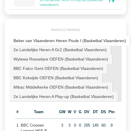
79
2e Landelijke Heren A Play-up (Basketbal
Vlaanderen)
RANGSCHIKKING
Beker van Vlaanderen Heren Poule I (Basketbal Vlaanderen)
2e Landelijke Heren A Gr2 (Basketbal Vlaanderen)
Wytewa Roeselare OEFEN (Basketbal Vlaanderen)
BBC Falco Gent OEFEN (Basketbal Vlaanderen)
BBC Koksijde OEFEN (Basketbal Vlaanderen)
Mibac Middelkerke OEFEN (Basketbal Vlaanderen)
2e Landelijke Heren A Play-up (Basketbal Vlaanderen)
#
Team
GW
W
V
G
DV
DT
DS
Ptn
1
BBC Croonen
3
3
0
0
205
145
60
9
Lommel HSE B