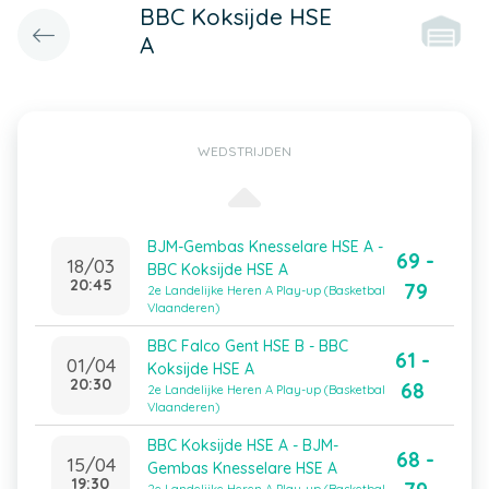
BBC Koksijde HSE
A
WEDSTRIJDEN
BJM-Gembas Knesselare HSE A -
69 -
18/03
BBC Koksijde HSE A
20:45
79
2e Landelijke Heren A Play-up (Basketbal
Vlaanderen)
BBC Falco Gent HSE B - BBC
61 -
01/04
Koksijde HSE A
20:30
68
2e Landelijke Heren A Play-up (Basketbal
Vlaanderen)
BBC Koksijde HSE A - BJM-
68 -
15/04
Gembas Knesselare HSE A
19:30