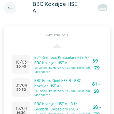
BBC Koksijde HSE
A
WEDSTRIJDEN
BJM-Gembas Knesselare HSE A -
69 -
18/03
BBC Koksijde HSE A
20:45
79
2e Landelijke Heren A Play-up (Basketbal
Vlaanderen)
BBC Falco Gent HSE B - BBC
61 -
01/04
Koksijde HSE A
20:30
68
2e Landelijke Heren A Play-up (Basketbal
Vlaanderen)
BBC Koksijde HSE A - BJM-
68 -
15/04
Gembas Knesselare HSE A
19:30