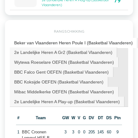
79
2e Landelijke Heren A Play-up (Basketbal
Vlaanderen)
RANGSCHIKKING
Beker van Vlaanderen Heren Poule I (Basketbal Vlaanderen)
2e Landelijke Heren A Gr2 (Basketbal Vlaanderen)
Wytewa Roeselare OEFEN (Basketbal Vlaanderen)
BBC Falco Gent OEFEN (Basketbal Vlaanderen)
BBC Koksijde OEFEN (Basketbal Vlaanderen)
Mibac Middelkerke OEFEN (Basketbal Vlaanderen)
2e Landelijke Heren A Play-up (Basketbal Vlaanderen)
#
Team
GW
W
V
G
DV
DT
DS
Ptn
1
BBC Croonen
3
3
0
0
205
145
60
9
Lommel HSE B