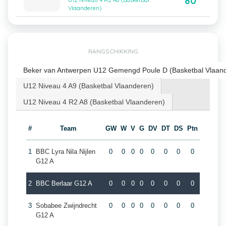
80
U12 Niveau 4 R2 A8 (Basketbal
Vlaanderen)
RANGSCHIKKING
Beker van Antwerpen U12 Gemengd Poule D (Basketbal Vlaan
U12 Niveau 4 A9 (Basketbal Vlaanderen)
U12 Niveau 4 R2 A8 (Basketbal Vlaanderen)
#
Team
GW
W
V
G
DV
DT
DS
Ptn
1
BBC Lyra Nila Nijlen
0
0
0
0
0
0
0
0
G12 A
2
BBC Berlaar G12 A
0
0
0
0
0
0
0
0
3
Sobabee Zwijndrecht
0
0
0
0
0
0
0
0
G12 A