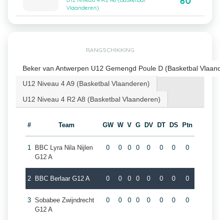
80
U12 Niveau 4 R2 A8 (Basketbal
Vlaanderen)
RANGSCHIKKING
Beker van Antwerpen U12 Gemengd Poule D (Basketbal Vlaan
U12 Niveau 4 A9 (Basketbal Vlaanderen)
U12 Niveau 4 R2 A8 (Basketbal Vlaanderen)
#
Team
GW
W
V
G
DV
DT
DS
Ptn
1
BBC Lyra Nila Nijlen
0
0
0
0
0
0
0
0
G12 A
2
BBC Berlaar G12 A
0
0
0
0
0
0
0
0
3
Sobabee Zwijndrecht
0
0
0
0
0
0
0
0
G12 A