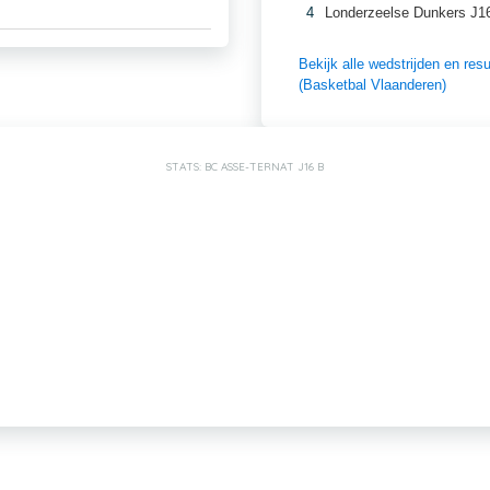
4
Londerzeelse Dunkers J1
Bekijk alle wedstrijden en r
(Basketbal Vlaanderen)
STATS: BC ASSE-TERNAT J16 B