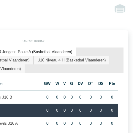
RANGSCHIKKING
 Jongens Poule A (Basketbal Vlaanderen)
tbal Vlaanderen)
U16 Niveau 4 H (Basketbal Vlaanderen)
 Vlaanderen)
am
GW
W
V
G
DV
DT
DS
Ptn
s J16 B
0
0
0
0
0
0
0
0
0
0
0
0
0
0
0
0
vils J16 A
0
0
0
0
0
0
0
0