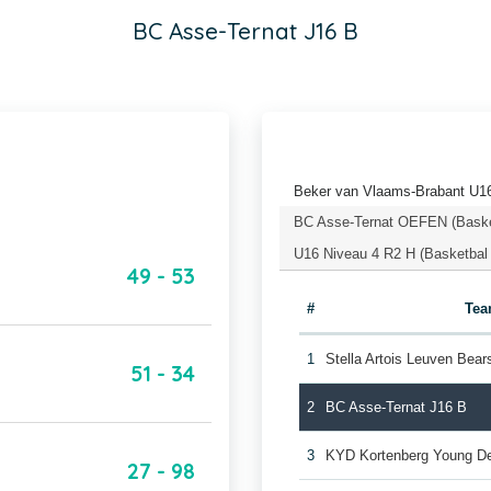
BC Asse-Ternat J16 B
Beker van Vlaams-Brabant U16
BC Asse-Ternat OEFEN (Baske
U16 Niveau 4 R2 H (Basketbal
49 - 53
#
Te
1
Stella Artois Leuven Bear
51 - 34
2
BC Asse-Ternat J16 B
3
KYD Kortenberg Young De
27 - 98