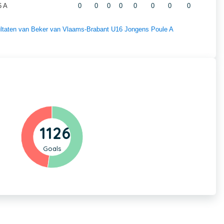
6 A
0
0
0
0
0
0
0
0
esultaten van Beker van Vlaams-Brabant U16 Jongens Poule A
1126
Goals