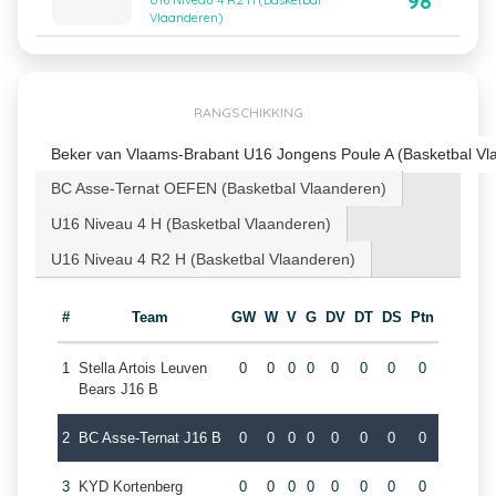
98
U16 Niveau 4 R2 H (Basketbal
Vlaanderen)
RANGSCHIKKING
Beker van Vlaams-Brabant U16 Jongens Poule A (Basketbal Vl
BC Asse-Ternat OEFEN (Basketbal Vlaanderen)
U16 Niveau 4 H (Basketbal Vlaanderen)
U16 Niveau 4 R2 H (Basketbal Vlaanderen)
#
Team
GW
W
V
G
DV
DT
DS
Ptn
1
Stella Artois Leuven
0
0
0
0
0
0
0
0
Bears J16 B
2
BC Asse-Ternat J16 B
0
0
0
0
0
0
0
0
3
KYD Kortenberg
0
0
0
0
0
0
0
0