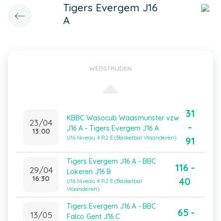
Tigers Evergem J16
A
WEDSTRIJDEN
31
KBBC Wasocub Waasmunster vzw
23/04
-
J16 A - Tigers Evergem J16 A
13:00
U16 Niveau 4 R2 E (Basketbal Vlaanderen)
91
Tigers Evergem J16 A - BBC
116 -
29/04
Lokeren J16 B
16:30
40
U16 Niveau 4 R2 E (Basketbal
Vlaanderen)
Tigers Evergem J16 A - BBC
65 -
13/05
Falco Gent J16 C