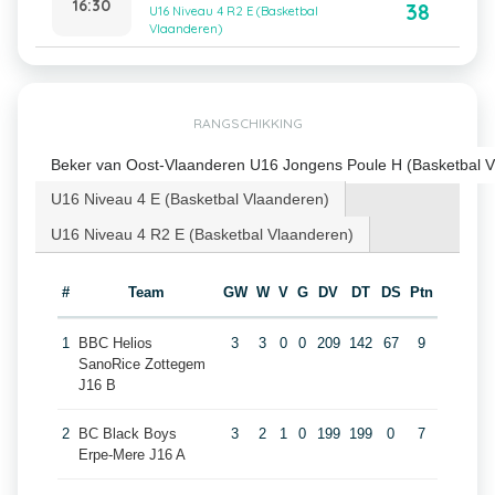
16:30
38
U16 Niveau 4 R2 E (Basketbal
Vlaanderen)
RANGSCHIKKING
Beker van Oost-Vlaanderen U16 Jongens Poule H (Basketbal V
U16 Niveau 4 E (Basketbal Vlaanderen)
U16 Niveau 4 R2 E (Basketbal Vlaanderen)
#
Team
GW
W
V
G
DV
DT
DS
Ptn
1
BBC Helios
3
3
0
0
209
142
67
9
SanoRice Zottegem
J16 B
2
BC Black Boys
3
2
1
0
199
199
0
7
Erpe-Mere J16 A