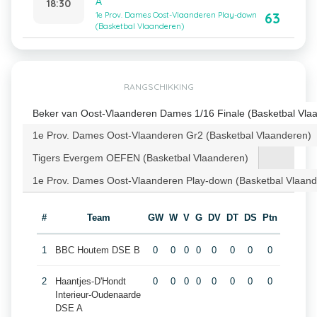
A
18:30
63
1e Prov. Dames Oost-Vlaanderen Play-down
(Basketbal Vlaanderen)
RANGSCHIKKING
Beker van Oost-Vlaanderen Dames 1/16 Finale (Basketbal Vla
1e Prov. Dames Oost-Vlaanderen Gr2 (Basketbal Vlaanderen)
Tigers Evergem OEFEN (Basketbal Vlaanderen)
1e Prov. Dames Oost-Vlaanderen Play-down (Basketbal Vlaand
#
Team
GW
W
V
G
DV
DT
DS
Ptn
1
BBC Houtem DSE B
0
0
0
0
0
0
0
0
2
Haantjes-D'Hondt
0
0
0
0
0
0
0
0
Interieur-Oudenaarde
DSE A