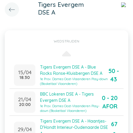
Tigers Evergem
DSE A
WEDSTRIJDEN
Tigers Evergem DSE A - Blue
50 -
15/04
Rocks Ronse-Kluisbergen DSE A
18:30
43
1e Prov. Dames Oost-Vlaanderen Play-down
(Basketbal Vlaanderen)
BBC Lokeren DSE A - Tigers
0 - 20
21/04
Evergem DSE A
20:00
AFOR
1e Prov. Dames Oost-Vlaanderen Play-
down (Basketbal Vlaanderen)
Tigers Evergem DSE A - Haantjes-
67
D'Hondt Interieur-Oudenaarde DSE
29/04
-